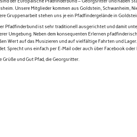
 sind der Europäische Pfadfinderbund – Georgsritter und haben St
esheim. Unsere Mitglieder kommen aus Goldstein, Schwanheim, Nie
ere Gruppenarbeit stehen uns je ein Pfadfindergelände in Goldste
er Pfadfinderbund ist sehr traditionell ausgerichtet und damit un
erer Umgebung. Neben dem konsequenten Erlernen pfadfinderische
ßen Wert auf das Musizieren und auf vielfältige Fahrten und Lager
det. Sprecht uns einfach per E-Mail oder auch über Facebook oder
e Grüße und Gut Pfad, die Georgsritter.