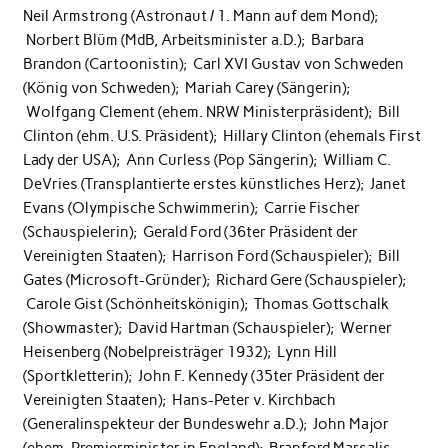
Neil Armstrong (Astronaut / 1. Mann auf dem Mond);
Norbert Blüm (MdB, Arbeitsminister a.D.); Barbara
Brandon (Cartoonistin); Carl XVI Gustav von Schweden
(König von Schweden); Mariah Carey (Sängerin);
Wolfgang Clement (ehem. NRW Ministerpräsident); Bill
Clinton (ehm. U.S. Präsident); Hillary Clinton (ehemals First
Lady der USA); Ann Curless (Pop Sängerin); William C.
DeVries (Transplantierte erstes künstliches Herz); Janet
Evans (Olympische Schwimmerin); Carrie Fischer
(Schauspielerin); Gerald Ford (36ter Präsident der
Vereinigten Staaten); Harrison Ford (Schauspieler); Bill
Gates (Microsoft-Gründer); Richard Gere (Schauspieler);
Carole Gist (Schönheitskönigin); Thomas Gottschalk
(Showmaster); David Hartman (Schauspieler); Werner
Heisenberg (Nobelpreisträger 1932); Lynn Hill
(Sportkletterin); John F. Kennedy (35ter Präsident der
Vereinigten Staaten); Hans-Peter v. Kirchbach
(Generalinspekteur der Bundeswehr a.D.); John Major
(ehem. Premierminister in England); Branford Marsalis