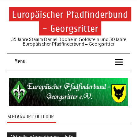
Skip
to
content
Europäischer Pfadfinderbund
– Georgsritter
35 Jahre Stamm Daniel Boone in Goldstein und 30 Jahre
Europäischer Pfadfinderbund – Georgsritter
Menü
SCHLAGWORT:
OUTDOOR
Aktuelle Informationen
Info