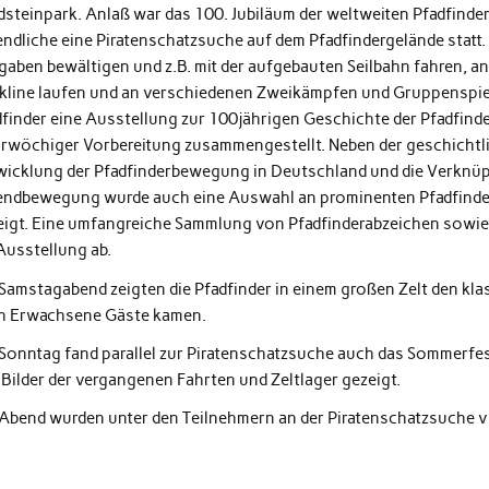
dsteinpark. Anlaß war das 100. Jubiläum der weltweiten Pfadfinder
endliche eine Piratenschatzsuche auf dem Pfadfindergelände statt.
gaben bewältigen und z.B. mit der aufgebauten Seilbahn fahren, an
ckline laufen und an verschiedenen Zweikämpfen und Gruppenspiele
dfinder eine Ausstellung zur 100jährigen Geschichte der Pfadfind
rwöchiger Vorbereitung zusammengestellt. Neben der geschichtli
wicklung der Pfadfinderbewegung in Deutschland und die Verknüp
endbewegung wurde auch eine Auswahl an prominenten Pfadfindern
eigt. Eine umfangreiche Sammlung von Pfadfinderabzeichen sowie
Ausstellung ab.
Samstagabend zeigten die Pfadfinder in einem großen Zelt den klas
h Erwachsene Gäste kamen.
onntag fand parallel zur Piratenschatzsuche auch das Sommerfest 
Bilder der vergangenen Fahrten und Zeltlager gezeigt.
Abend wurden unter den Teilnehmern an der Piratenschatzsuche vi