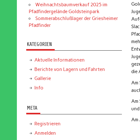
Gol
Weihnachtsbaumverkauf 2025 im
Pfadfindergelände Goldsteinpark
Jug
Sommerabschlußlager der Griesheimer
Auf
Pfadfinder
Sla
Pfa
meh
KATEGORIEN
Ent
Jug
Aktuelle Informationen
gez
Berichte von Lagern und Fahrten
die 
Gallerie
Am 
Info
auc
Am S
META
und 
Am 
Registrieren
Anmelden