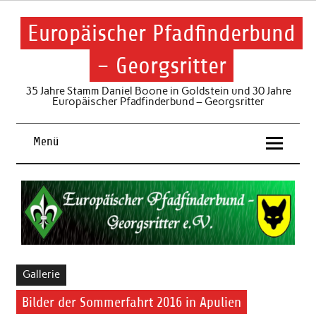
Skip
to
content
Europäischer Pfadfinderbund
– Georgsritter
35 Jahre Stamm Daniel Boone in Goldstein und 30 Jahre
Europäischer Pfadfinderbund – Georgsritter
Menü
Gallerie
Bilder der Sommerfahrt 2016 in Apulien